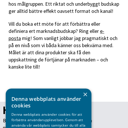
hos målgruppen. Ett riktat och underbyggt budskap
ger alltid bättre effekt oavsett format och kanal!
Vill du boka ett möte för att förbättra eller
definiera ert marknadsbudskap? Ring eller
e-
posta
mig! Som vanligt jobbar jag pragmatiskt och
på en nivå som vi båda känner oss bekväma med.
Målet är att dina produkter ska få den
uppskattning de förtjänar på marknaden – och
kanske lite till!
×
Denna webbplats använder
cookies
Hör av dig till mig!
Denna webbplats använder cookies för att
Behöver du hjälp med copywriting eller en
förbättra användarupplevelsen. Genom att
använda vår webbplats samtycker du till alla
marknadskonsult på deltid eller timmar?